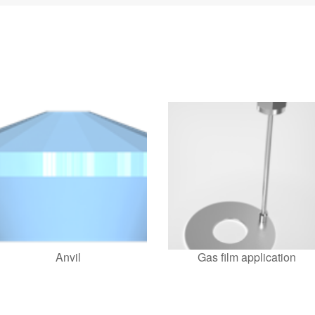
Anvil
Gas film application