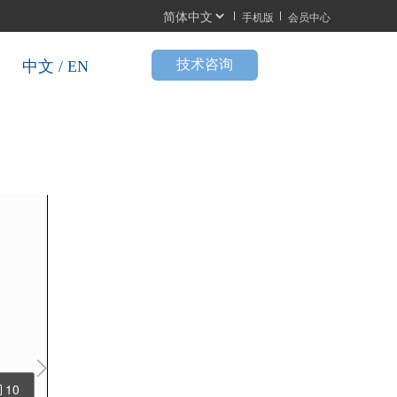
手机版
会员中心
按
技术咨询
中文 / EN
钮
10