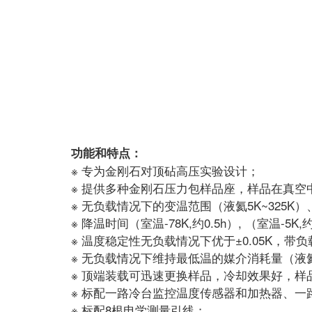
功能和特点：
※ 专为金刚石对顶砧高压实验设计；
※ 提供多种金刚石压力包样品座，样品在真
※ 无负载情况下的变温范围（液氦5K~325K）
※ 降温时间（室温-78K,约0.5h）, （室温-5K,约
※ 温度稳定性无负载情况下优于±0.05K，带负
※ 无负载情况下维持最低温的媒介消耗量（液氦-5K
※ 顶端装载可迅速更换样品，冷却效果好，样
※ 标配一路冷台监控温度传感器和加热器、一
※ 标配8根电学测量引线；