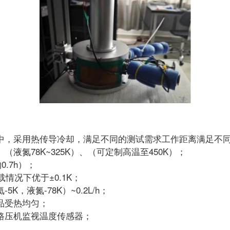
空中，采用热传导冷却，满足不同的测试需求工作距离满足不
、（液氮78K~325K）、（可定制高温至450K）；
0.7h）；
载情况下优于±0.1K；
，液氮-78K）~0.2L/h；
品受热均匀；
路压机监视温度传感器；