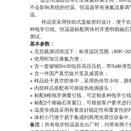
不会影响系统的控温。恒温器带有液氮流量调
温。
样品室采用快卸式盖板密封设计，便于在需
种电学引线。恒温器标配两块对开透明熔融石
测试。
基本参数：
※ 无负载测试情况下：标准温区范围（80K~32
※ 使用时加注液氮方便；
※ 含一套铍铜Sm30短距高压压机，带IIa标
※ 含一件国产真空旋片泵及减震块；
※ 样品处于真空腔体中，采用热传导冷却，拥
※ 内部样品座配有可插拔热电偶接头；
※ 标配8根电学测量引线，可定制多种电学引
※ 标配2个熔融石英窗口，可根据客户要求进
※ 温度传感器采用有着良好稳定性和重复性的P
※ 体积小巧便于易于集成到商用光谱仪设备中
所有电学恒温器在出厂时，均带有两个
备注：