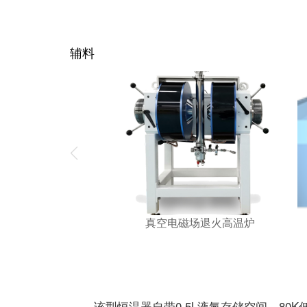
辅料
真空电磁场退火高温炉
该型恒温器自带0.5L液氮存储空间，80K